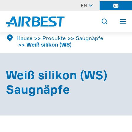

EN




Hause
Produkte
Saugnäpfe
Weiß silikon (WS)
Weiß silikon (WS)
Saugnäpfe