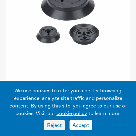
SH Serie
We use cookies to offer you a better browsing
Werden in der lage zu verhindern dauerhafte
experience, analyze site traffic and personalize
verformung von workpiecesHandling von
content. By using this site, you agree to our use of
werkstücken mit eine flache oberfläche und
cookies. Visit our
cookie policy
to learn more.
kurze arbeits cycleWearing teile können ersetzt
Reject
Accept


werden, und saugnäpfe können recycelt werden