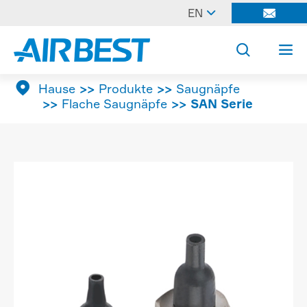

EN




Hause
Produkte
Saugnäpfe
Flache Saugnäpfe
SAN Serie