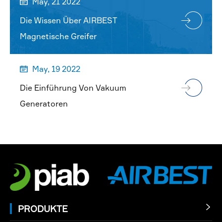
May, 21 2022

Die Wissen Über AIRBEST
Magnetische Greifer
May, 19 2022

Die Einführung Von Vakuum
Generatoren
PRODUKTE
